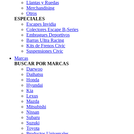
Llantas y Ruedas
Merchandising
Otros
ESPECIALES
Escapes Invidia
Colectores Escape B-Series
Embragues Deportivos
Barras Ultra Racing
Kits de Frenos Civic
Suspensiones Civic
Marcas
BUSCAR POR MARCAS
Daewoo
Daihatsu
Honda
Hyundai
Kia
Lexus
Mazda
Mitsubishi
Nissan
Subaru
Suzuki
Toyota
Productos Universales