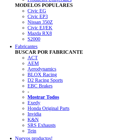
MODELOS POPULARES
Civic EG
Civic EP3
Nissan 350Z
Civic EJ/EK
Mazda RX8
S2000
Fabricantes
BUSCAR POR FABRICANTE
ACT
AEM
Aerodynamics
BLOX Racing
D2 Racing Sports
EBC Brakes
-
Mostrar Todos
Exedy
Honda Original Parts
Invidia
K&N
SRS Exhausts
Tein
Nuevos productos!