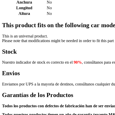
Anchura
No
Longitud
No
Altura
No
This product fits on the following car mode
This is an universal product.
Please note that modifications might be needed in order to fit this part 
Stock
Nuestro indicador de stock es correcto en el
90%
, consúltanos para es
Envios
Enviamos por UPS a la mayoria de destinos, consúltanos cualquier du
Garantías de los Productos
Todos los productos con defectos de fabricación han de ser enviad
Todos nuestros productos tienen un año de garantia (excepto M