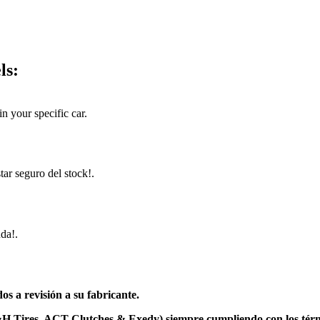
ls:
in your specific car.
tar seguro del stock!.
da!.
os a revisión a su fabricante.
&H Tires, ACT Clutches & Exedy) siempre cumpliendo con los térm