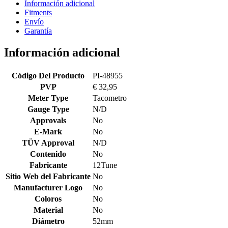
Información adicional
Fitments
Envío
Garantía
Información adicional
Código Del Producto
PI-48955
PVP
€ 32,95
Meter Type
Tacometro
Gauge Type
N/D
Approvals
No
E-Mark
No
TÜV Approval
N/D
Contenido
No
Fabricante
12Tune
Sitio Web del Fabricante
No
Manufacturer Logo
No
Coloros
No
Material
No
Diámetro
52mm