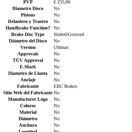
PVP
€ 255,00
Diametro Disco
No
Pistons
No
Delantero y Trasero
No
Handbrake Function?
No
Brake Disc Type
Slotted/Grooved
Diámetro del Disco
No
Version
Ultimax
Approvals
No
TÜV Approval
No
E-Mark
No
Diametro de Llanta
No
Anclaje
No
Fabricante
EBC Brakes
Sitio Web del Fabricante
No
Manufacturer Logo
No
Coloros
No
Material
No
Diámetro
No
Anchura
No
Longitud
No