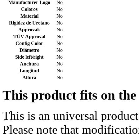
Manufacturer Logo
No
Coloros
No
Material
No
Rigidez de Uretano
No
Approvals
No
TÜV Approval
No
Config Color
No
Diámetro
No
Side left/right
No
Anchura
No
Longitud
No
Altura
No
This product fits on the
This is an universal product
Please note that modificatio