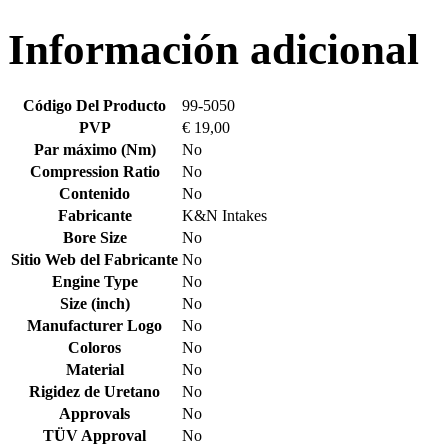
Información adicional
Código Del Producto
99-5050
PVP
€ 19,00
Par máximo (Nm)
No
Compression Ratio
No
Contenido
No
Fabricante
K&N Intakes
Bore Size
No
Sitio Web del Fabricante
No
Engine Type
No
Size (inch)
No
Manufacturer Logo
No
Coloros
No
Material
No
Rigidez de Uretano
No
Approvals
No
TÜV Approval
No