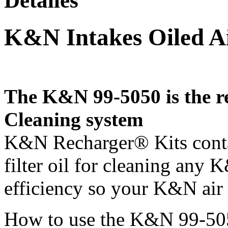
Detalles
K&N Intakes Oiled Ai
The K&N 99-5050 is the r
Cleaning system
K&N Recharger® Kits contai
filter oil for cleaning any 
efficiency so your K&N air 
How to use the K&N 99-50