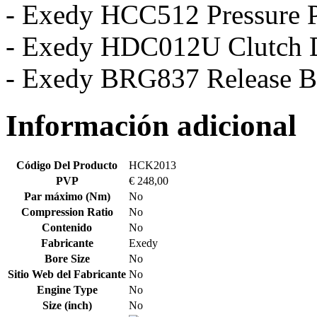
- Exedy HCC512 Pressure P
- Exedy HDC012U Clutch 
- Exedy BRG837 Release B
Información adicional
Código Del Producto
HCK2013
PVP
€ 248,00
Par máximo (Nm)
No
Compression Ratio
No
Contenido
No
Fabricante
Exedy
Bore Size
No
Sitio Web del Fabricante
No
Engine Type
No
Size (inch)
No