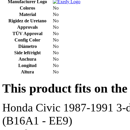
Manufacturer Logo
Coloros
No
Material
No
Rigidez de Uretano
No
Approvals
No
TÜV Approval
No
Config Color
No
Diámetro
No
Side left/right
No
Anchura
No
Longitud
No
Altura
No
This product fits on the
Honda Civic 1987-1991 3-
(B16A1 - EE9)